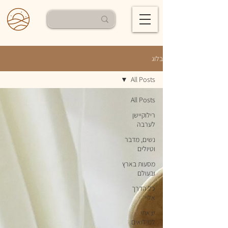
בלוג
All Posts
All Posts
רילוקיישן
לערבה
נשים, מדבר
וטיולים
מסעות בארץ
ובעולם
כל הדרך
אליי
יצאתי
למילואים