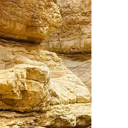
מאמינה שאני שוב על מדים. לא מאמינה שאני כאן ולא
בטיול השנתי של הבן שלי. שוכבת לישון מותשת ונפוחה
מבכי. קמה בבוקר. סחרחורת של החיים. נשכבת חזרה
חלשה. רואה מטושטש. שדה ראייה מוגבל בשתי העיניים
וכתמים כהים בעין שמאל. חשבתי שזה מעייפות, מבכי, 