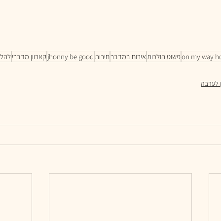
on my way 
פשוט הולכות
אירוח במדבר
חירות
jhonny be good
קארוון מדברי
להלה
ן לערבה