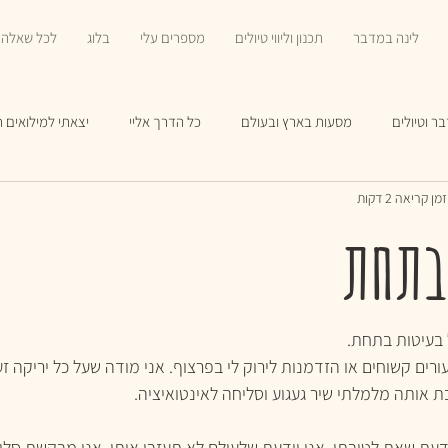
לינה במדבר
תכנון וליווי טיולים
מספרים עלי
בלוג
לכל שאלה 
ר וטיולים
מסעות בארץ ובעולם
כל הדרך אליי
יצאתי למילואים 
זמן קריאה 2 דקות
בתחת
יעורים קשוחים או הזדמנות לירוק לי בפרצוף. אני מודה שעל כל יריקה ז
ת אותה מלמלתי שיר געגוע וסליחה לאינטואיציה.  
יודעת שאת לטובתי. אני יודעת שלעולם לא תעזבי אותי. אני מבקשת סל