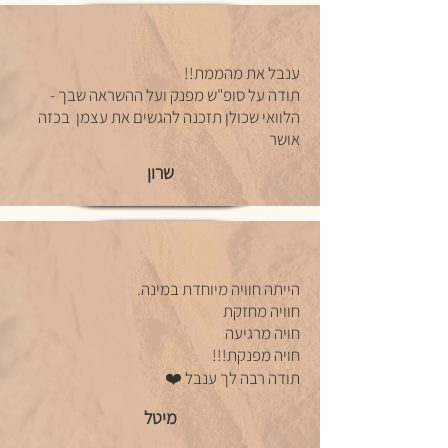
ענבל את מהממת!!
תודה על סופ"ש מפנק ועל ההשראה שבך -
הלוואי שכולן תזכנה להגשים את עצמן בכזה
אושר
שרון
הייתה חוויה מיוחדת במינה.
חוויה מחזקת
חויה מרגיעה
חויה מפנקת!!!
תודה רבה לך ענבל ❤️
מיטל