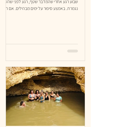
שבוע רגע אחרי שהמדבר שטף, רגע לפני שהשנה
נגמרת. באמצע סיפור על ימים מבהילים. אם חשוף
מידי או לא מעניין אפשר לדלג לסוף. בהתחלה
לבשתי מדים. שוב מילואים. סוף יום ארוך. לא
מאמינה שאני שוב במיטה זרה. לא מאמינה שאני
שוב על מדים. לא מאמינה שאני כאן ולא בטיול
השנתי של הבן שלי. שוכבת לישון מותשת ונפוחה
מבכי. קמה בבוקר. סחרחורת של החיים. נשכבת
חזרה חלשה. רואה מטושטש. שדה ראייה מוגבל
בשתי העיניים וכתמים כהים בעין שמאל. חשבתי
שזה מעייפות, מבכי, ה