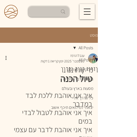
פוסט
All Posts
ענבל הרפז
All Posts
20 בפבר׳ 2025
זמן קריאה 1 דקות
ריפוי קורה במדבר
רילוקיישן לערבה
טיול הכנה 
נשים, מדבר וטיולים
מסעות בארץ ובעולם
איך אני אוהבת ללכת לבד 
כל הדרך אליי
במדבר 
יצאתי למילואים תיכף אשוב
איך אני אוהבת לטבול לבדי 
במים 
איך אני אוהבת לדבר עם עצמי 