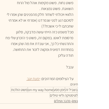
פשוט נחות. פשוט מקימות אוהל מול הרוח 
השואגת. פשוט נמצאות . 
הלוואי ויכולתי לשחזר חלק מהפנינים שהן אמרו לי 
לסיכום רגע לפני שנפרדנו (אמרתי או לא אמרתי 
שתכתבו לי כי אשכח??)
מכל משפט כזה הייתי עושה מדבקה, סלוגן 
פרסומת לאוטו. במקום זה, פשוט כי הזכרון שלי פח 
והתרגשתי כל כך, אני עונדת את מה שהן אמרו 
במחרוזת דמיונית ומקווה לזכור את התחושה.
תודה עליכן
ענבל
על הצילומים המרהיבים: 
יפעת יוגב 
תיוגים:
בשביל זה
יומן מסע
on my way home
פשוט הולכות
לוגיסטיקה וליווי טיולים
נשים, מדבר וטיולים