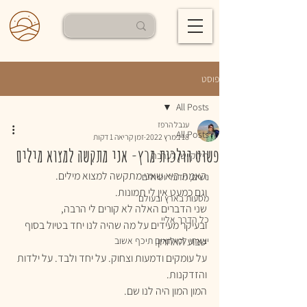
פוסט
All Posts
ענבל הרפז
All Posts
18 במרץ 2022
זמן קריאה 1 דקות
פשוט הולכות מרץ- אני מתקשה למצוא מילים
רילוקיישן לערבה
האמת היא שאני מתקשה למצוא מילים.
נשים, מדבר וטיולים
וגם כמעט אין לי תמונות.
מסעות בארץ ובעולם
שני הדברים האלה לא קורים לי הרבה, 
כל הדרך אליי
ובעיקר מעידים על מה שהיה לנו יחד בטיול בסוף 
שבוע האחרון. 
יצאתי למילואים תיכף אשוב
על עומקים ודמעות וצחוק. על יחד ולבד. על ילדות 
והזדקנות. 
המון המון היה לנו שם. 