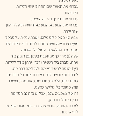
כאשת מקצוע. 
עברתי את המועד שבו התחילו שתי הלידות 
הקודמות, 
עברתי את תאריך הלידה המשוער,
עברתי את שבוע 41, שבוע 42 ודי וויתרתי על הרעיון 
שזה יקרה.
שבוע 42 פלוס פלוס פלוס, יושבת ענקית על ספסל 
מעץ בגינת שעשועים מתחת לבית- הופ. ירידת מים 
מהסרטים. ספלאש כזה מול כל השכונה. 
שעה (!) אחר כך אני יושבת בסלון עם תינוק ביד 
אחת, וסברס ביד השנייה (דבר.  יתרון בודד ללידות 
קיץ) ומנסה להשיב נשימה ולעכל מה קרה פה.
לידת בזק קוראים לזה- כשבבת אחת כל הדברים 
קורים בבום, הלידה מתרחשת מאוד מהר, ומשהו 
פורץ מתוכך בלי שליטה כמעט. 
זה אולי נשמע מושלם, אבל יש בזה גם חסרונות.
הריון נצח ולידת בזק, 
לא כזה מפתיע את מי שמכירה אותי. סטורי אוף מיי 
לייף אין א ווי.