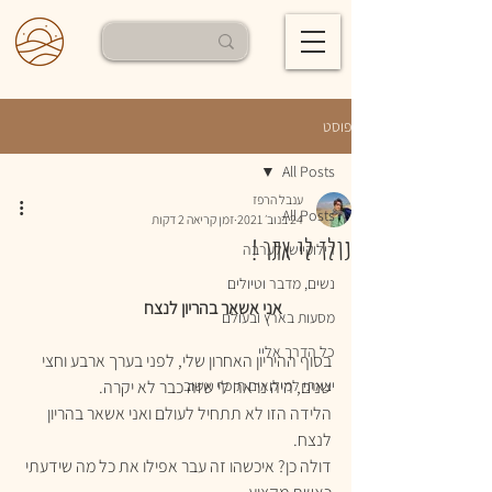
פוסט
All Posts
ענבל הרפז
All Posts
24 בנוב׳ 2021
זמן קריאה 2 דקות
נולד לי אתר !
רילוקיישן לערבה
נשים, מדבר וטיולים
  אני אשאר בהריון לנצח  
מסעות בארץ ובעולם
כל הדרך אליי
בסוף ההיריון האחרון שלי, לפני בערך ארבע וחצי 
יצאתי למילואים תיכף אשוב
שנים, היה נראה לי שזה כבר לא יקרה.
הלידה הזו לא תתחיל לעולם ואני אשאר בהריון 
לנצח. 
דולה כן? איכשהו זה עבר אפילו את כל מה שידעתי 