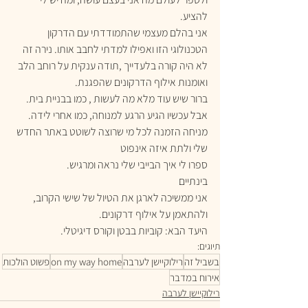
להציע.
אני בהלם מעצמי שהתמודדתי עם הדרקון 
הטכנולוגי הזו ואפילו למדתי לחבב אותו. נירה זה 
לא היה קורה בלעדייך ,תודה ענקית על רוחב הלב 
ואומנות אילוף הדרקונים שהפגנת.
ברור שיש עוד מלא מה לעשות , כמו בבניית בית.
אבל עכשיו הגיע הרגע למנוחה, כמו אחרי לידה.
מניחה הזמנה לכל מי שרוצה לשוטט באתר החדש 
שלי ולתת איזה אינפוט 
ספרו לי איך הבייבי שלי נראה ומרגיש.
בינתיים
אני ממשיכה לארגן את הטיול של שישי הקרוב,
ולהתאמן על אילוף דרקונים.
היעד הבא: קוביות בבטן וקורס דיגיטלי. 
תיוגים:
בשביל זה
רילוקיישן לערבה
on my way home
פשוט הולכות
אירוח במדבר
רילוקיישן לערבה