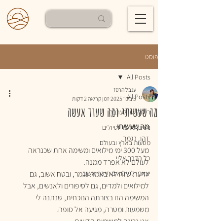
פוסט
All Posts
ענבל הרפז
All Posts
5 בינו׳ 2025
זמן קריאה 2 דקות
מה שעשיתי ומה שעוד אעשה
רילוקיישן לערבה
מה שעשיתי
נשים, מדבר וטיולים
זהו. נגמר.
מסעות בארץ ובעולם
מעל 300 ימי מילואים ומשימה אחת שכנראה 
כל הדרך אליי
לעולם לא אפרד ממנה.
יצאתי למילואים תיכף אשוב
יודעת שזה לא באמת נגמר, ובטח אשוב, גם 
למילואים ולמדים, גם לסיפורים ולאנשים, אבל 
המשימה הזו בצורתה הנוכחית, שנתנה לי 
משמעות ומטרה, מגיעה אל סופה.