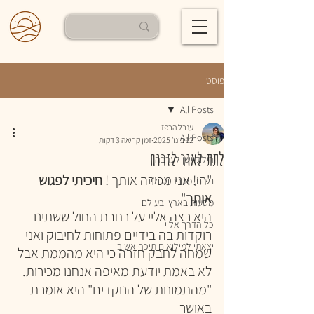
פוסט
All Posts
ענבל הרפז
All Posts
12 בינו׳ 2025
זמן קריאה 3 דקות
לתת לאור לזרוח
רילוקיישן לערבה
"הי! אני מכירה אותך ! 
חיכיתי לפגוש 
נשים, מדבר וטיולים
אותך
"
מסעות בארץ ובעולם
היא רצה אליי על רחבת החול ששתינו 
כל הדרך אליי
רוקדות בה בידיים פתוחות לחיבוק ואני 
יצאתי למילואים תיכף אשוב
שמחה לחבק חזרה כי היא מהממת אבל 
לא באמת יודעת מאיפה אנחנו מכירות.
"מהתמונות של הנוקדים" היא אומרת 
באושר