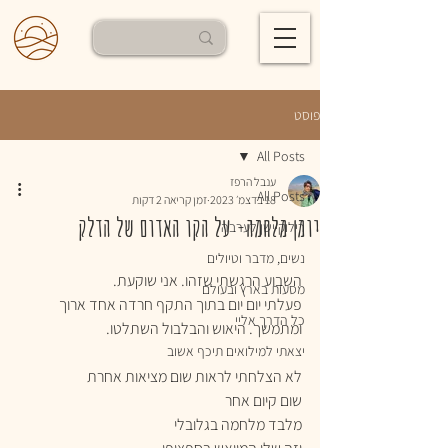
פוסט
All Posts
ענבל הרפז
All Posts
18 בדצמ׳ 2023
זמן קריאה 2 דקות
יומן מלחמה- על הקו האדום של הדלק
רילוקיישן לערבה
נשים, מדבר וטיולים
השבוע הרגשתי שזהו. אני שוקעת.
מסעות בארץ ובעולם
פעלתי יום יום בתוך התקף חרדה אחד ארוך 
כל הדרך אליי
ומתמשך. היאוש והבלבול השתלטו.
יצאתי למילואים תיכף אשוב
לא הצלחתי לראות שום מציאות אחרת
שום קיום אחר
מלבד מלחמה בגלובלי