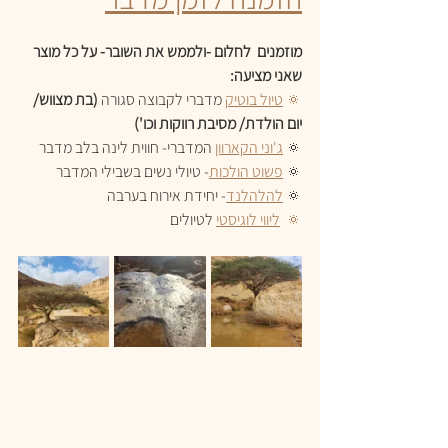
מוזמנים  לחלום -ולממש את השובר- על כל מוצר 
שאני מציעה:
🔅 
טיול בוטיק
 מדברי לקבוצה סגורה
 (בת מצווש/ 
יום הולדת/ מסיבת רווקות וכו')
​🔅 
ג'וני הקארוון
 המדברי- חווית לינה בלב מדבר
🔅 
פשוט הולכות
- טיולי נשים בשבילי המדבר
🔅 
להלהלנד
- יחידת אירוח בערבה
🔅  
ליווי לוגיסטי
 לטיולים