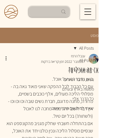
פוסט
All Posts
ענבל הרפז
All Posts
27 בפבר׳ 2022
זמן קריאה 1 דקות
אז מה אוכלים?
רילוקיישן לערבה
בואו נדבר רגע על אוכל.
נשים, מדבר וטיולים
עם כל הכבוד לכל ההפקה שאני מאוד גאה בה - 
מסעות בארץ ובעולם
מסלולי הליכה מעולים, אלף כוכבים בשמיים, 
כל הדרך אליי
מדורה, מחנה מדוגם, חברת נשים טובה וכו וכו וכו - 
יצאתי למילואים תיכף אשוב
אין דבר חשוב יותר ממה מחכה לנו לאכול 
(ולשתות!) בכל יום טיול.
אם בהתחלה חשבתי שחלק מגניב מהקונספט הוא 
שנסיים מסלול הליכה ונכין כולנו יחד את האוכל, 